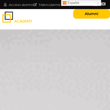
Español
Acceso alumno
Matricularme
Alumni