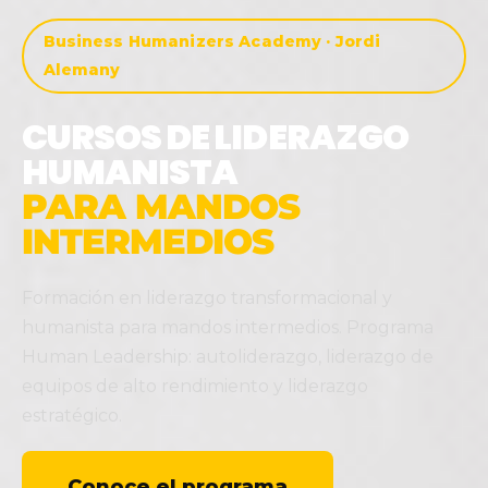
Business Humanizers Academy · Jordi
Alemany
CURSOS DE LIDERAZGO
HUMANISTA
PARA MANDOS
INTERMEDIOS
Formación en liderazgo transformacional y
humanista para mandos intermedios. Programa
Human Leadership: autoliderazgo, liderazgo de
equipos de alto rendimiento y liderazgo
estratégico.
Conoce el programa