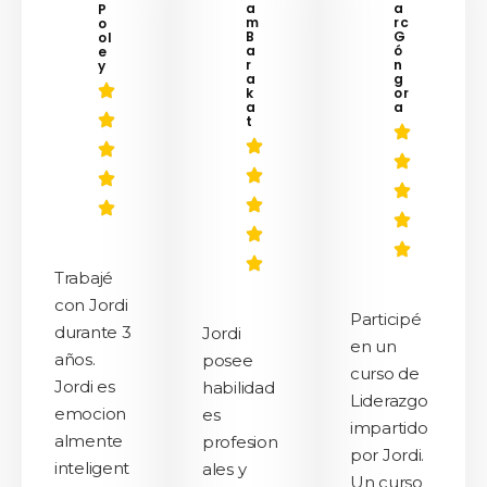
a
a
P
m
rc
o
B
G
ol
a
ó
e
r
n
y
a
g
k
or
a
a
t
Trabajé
con Jordi
Participé
durante 3
Jordi
en un
años.
posee
curso de
Jordi es
habilidad
Liderazgo
emocion
es
impartido
almente
profesion
por Jordi.
inteligent
ales y
Un curso