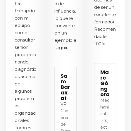
ha
d de
de ser un
trabajado
influencia,
excelente
con mi
lo que le
formador.
equipo
convierte
Recomen
como
en un
dable
consultor
ejemplo a
100%.
senior,
seguir.
proporcio
nando
diagnóstic
Ma
Sa
os acerca
rc
m
Gó
de
Bar
ng
algunos
ak
ora
at
problem
Mec
VP
as
hani
Cad
organizaci
cal
ena
onales.
Proj
de
ect
Jordi es