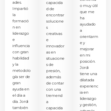
ades.
capacida
o muy útil
Impartió
d de
que me
la
encontrar
ha
formació
solucione
ayudado
n en
s
a
liderazgo
creativas
orientarm
e
e
e y
influencia
innovador
mejorar
con gran
as en
en mi
habilidad
situacione
posición.
y la
s de
Jordi
metodolo
presión,
tiene una
gía ser de
además
dilatada
gran
de contar
experienc
ayuda en
con una
ia en
el día a
tremend
liderazgo
día. Jordi
a
y gestión,
también
capacida
además