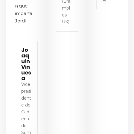
(Bra
n que
mbl
imparta
es -
Jordi.
UK)
Jo
aq
uín
Vin
ues
a
Vice
presi
dent
e de
Cad
ena
de
Sum