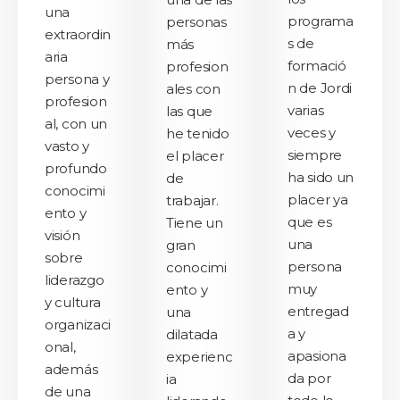
una
programa
personas
extraordin
s de
más
aria
formació
profesion
persona y
n de Jordi
ales con
profesion
varias
las que
al, con un
veces y
he tenido
vasto y
siempre
el placer
profundo
ha sido un
de
conocimi
placer ya
trabajar.
ento y
que es
Tiene un
visión
una
gran
sobre
persona
conocimi
liderazgo
muy
ento y
y cultura
entregad
una
organizaci
a y
dilatada
onal,
apasiona
experienc
además
da por
ia
de una