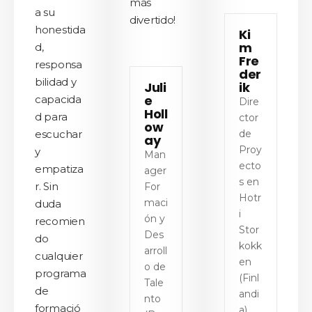
más
a su
divertido!
honestida
Ki
m
d,
Fre
responsa
der
bilidad y
Juli
ik
e
capacida
Dire
Holl
d para
ctor
ow
escuchar
de
ay
Proy
y
Man
ecto
empatiza
ager
s en
r. Sin
For
Hotr
maci
duda
i
ón y
recomien
Stor
Des
do
kokk
arroll
cualquier
en
o de
programa
(Finl
Tale
de
andi
nto
formació
a)