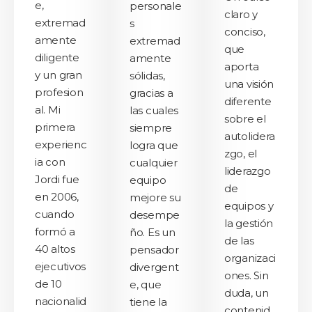
e,
personale
claro y
extremad
s
conciso,
amente
extremad
que
diligente
amente
aporta
y un gran
sólidas,
una visión
profesion
gracias a
diferente
al. Mi
las cuales
sobre el
primera
siempre
autolidera
experienc
logra que
zgo, el
ia con
cualquier
liderazgo
Jordi fue
equipo
de
en 2006,
mejore su
equipos y
cuando
desempe
la gestión
formó a
ño. Es un
de las
40 altos
pensador
organizaci
ejecutivos
divergent
ones. Sin
de 10
e, que
duda, un
nacionalid
tiene la
contenid