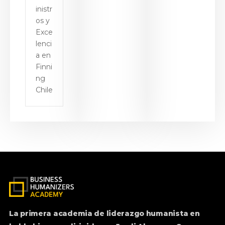
inistr
os y
Exce
lenci
a en
Finni
ng
Chile
La primera academia de liderazgo humanista en