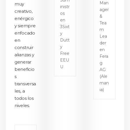
Sum
Man
muy
inistr
ager
creativo,
os
&
enérgico
en
Tea
y siempre
3Sixt
m
enfocado
y
Lea
en
Dutt
der
y
construir
en
Free
alianzas y
Fera
EEU
generar
g
U
beneficio
AG
s
(Ale
man
transversa
ia)
les, a
todos los
niveles.