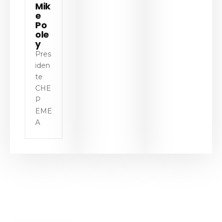
Mik
e
Po
ole
y
Pres
iden
te
CHE
P
EME
A