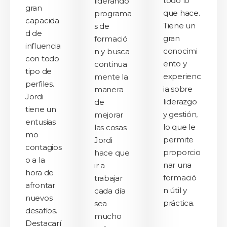
todo lo
liderando
gran
que hace.
programa
capacida
Tiene un
s de
d de
gran
formació
influencia
conocimi
n y busca
con todo
ento y
continua
tipo de
experienc
mente la
perfiles.
ia sobre
manera
Jordi
liderazgo
de
tiene un
y gestión,
mejorar
entusias
lo que le
las cosas.
mo
permite
Jordi
contagios
proporcio
hace que
o a la
nar una
ir a
hora de
formació
trabajar
afrontar
n útil y
cada día
nuevos
práctica.
sea
desafíos.
mucho
Destacarí