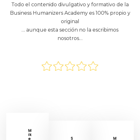
Todo el contenido divulgativo y formativo de la
Business Humanizers Academy es 100% propio y
original
… aunque esta sección no la escribimos
nosotros…
M
ik
S
M
e